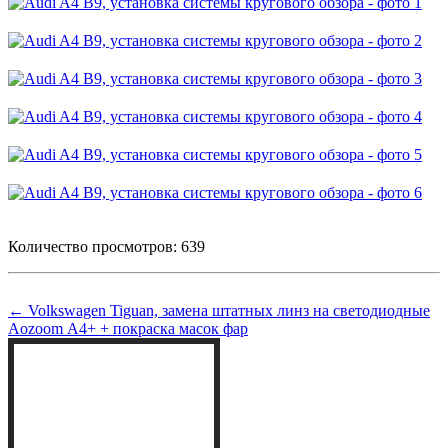
Количество просмотров: 639
← Volkswagen Tiguan, замена штатных линз на светодиодные
Aozoom А4+ + покраска масок фар