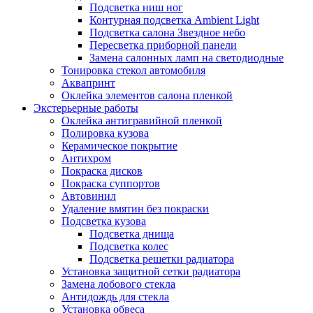
Подсветка ниш ног
Контурная подсветка Ambient Light
Подсветка салона Звездное небо
Пересветка приборной панели
Замена салонных ламп на светодиодные
Тонировка стекол автомобиля
Аквапринт
Оклейка элементов салона пленкой
Экстерьерные работы
Оклейка антигравийной пленкой
Полировка кузова
Керамическое покрытие
Антихром
Покраска дисков
Покраска суппортов
Автовинил
Удаление вмятин без покраски
Подсветка кузова
Подсветка днища
Подсветка колес
Подсветка решетки радиатора
Установка защитной сетки радиатора
Замена лобового стекла
Антидождь для стекла
Установка обвеса