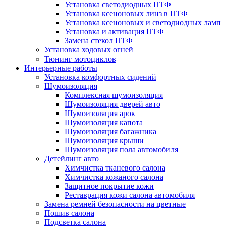
Установка светодиодных ПТФ
Установка ксеноновых линз в ПТФ
Установка ксеноновых и светодиодных ламп
Установка и активация ПТФ
Замена стекол ПТФ
Установка ходовых огней
Тюнинг мотоциклов
Интерьерные работы
Установка комфортных сидений
Шумоизоляция
Комплексная шумоизоляция
Шумоизоляция дверей авто
Шумоизоляция арок
Шумоизоляция капота
Шумоизоляция багажника
Шумоизоляция крыши
Шумоизоляция пола автомобиля
Детейлинг авто
Химчистка тканевого салона
Химчистка кожаного салона
Защитное покрытие кожи
Реставрация кожи салона автомобиля
Замена ремней безопасности на цветные
Пошив салона
Подсветка салона