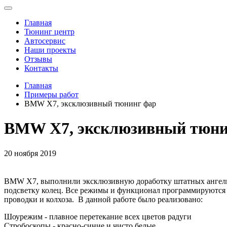
Toggle
navigation
Главная
Тюнинг центр
Автосервис
Наши проекты
Отзывы
Контакты
Главная
Примеры работ
BMW X7, эксклюзивный тюнинг фар
BMW X7, эксклюзивный тюни
20 ноября 2019
BMW X7, выполнили эксклюзивную доработку штатных ангельс
подсветку колец. Все режимы и функционал программируются 
проводки и колхоза. В данной работе было реализовано:
Шоурежим - плавное перетекание всех цветов радуги
Стробоскопы - красно-синие и чисто белые