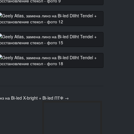
з на Bi-led X-bright + Bi-led ПТФ →