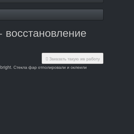
l + восстановление
Заказать такую же работу
obright. Стекла фар отполировали и оклеили