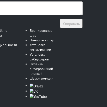
Отправить
бинет
Бронирование
та
фар
Полировка фар
иальности
Установка
сигнализации
Установка
сабвуферов
Оклейка
антигравийной
пленкой
Шумоизоляция