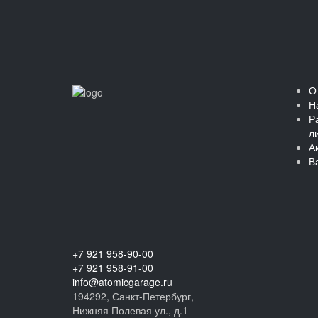
О
Н
Р
л
А
В
+7 921 958-90-00
+7 921 958-91-00
info@atomicgarage.ru
194292, Санкт-Петербург,
Нижняя Полевая ул., д.1