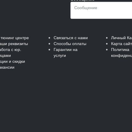
 тюнинг центре
Связаться с нами
Личный Ка
аши реквизиты
Способы оплаты
Карта сай
абота с юр.
Гарантии на
Политика
ицами
услуги
конфиденц
кции и скидки
акансии