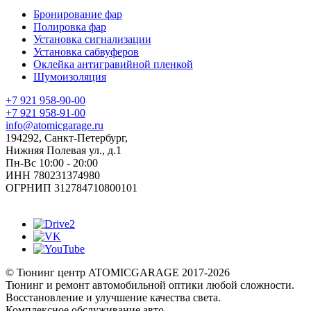
Бронирование фар
Полировка фар
Установка сигнализации
Установка сабвуферов
Оклейка антигравийной пленкой
Шумоизоляция
+7 921 958-90-00
+7 921 958-91-00
info@atomicgarage.ru
194292, Санкт-Петербург,
Нижняя Полевая ул., д.1
Пн-Вс 10:00 - 20:00
ИНН 780231374980
ОГРНИП 312784710800101
©
Тюнинг центр ATOMICGARAGE 2017-2026
Тюнинг и ремонт автомобильной оптики любой сложности.
Восстановление и улучшение качества света.
Комплексное обслуживание авто.