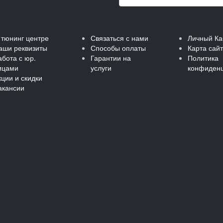
 тюнинг центре
Связаться с нами
Личный Ка
аши реквизиты
Способы оплаты
Карта сай
абота с юр.
Гарантии на
Политика
ицами
услуги
конфиденц
кции и скидки
акансии