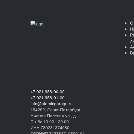
О
Н
Р
л
А
В
+7 921 958-90-00
+7 921 958-91-00
info@atomicgarage.ru
194292, Санкт-Петербург,
Нижняя Полевая ул., д.1
Пн-Вс 10:00 - 20:00
ИНН 780231374980
ОГРНИП 312784710800101