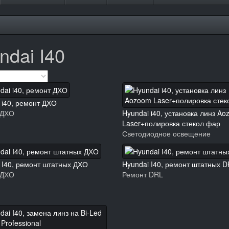
dai I40
 i40, ремонт ДХО
 ДХО
Hyundai i40, установка линз A
Laser+полировка стекол фар
Светодиодное освещение
 I40, ремонт штатных ДХО
Hyundai I40, ремонт штатных 
 ДХО
Ремонт DRL