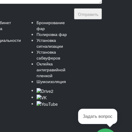
Отправить
бинет
Бронирование
та
фар
Полировка фар
иальности
Установка
сигнализации
Установка
сабвуферов
Оклейка
антигравийной
пленкой
Шумоизоляция
Задать вопрос