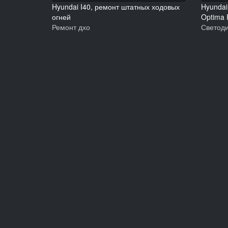
Hyundai I40, ремонт штатных ходовых
Hyundai
огней
Optima 
Ремонт дхо
Светод