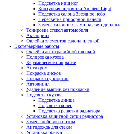
Подсветка ниш ног
Контурная подсветка Ambient Light
Подсветка салона Звездное небо
Пересветка приборной панели
Замена салонных ламп на светодиодные
Тонировка стекол автомобиля
Аквапринт
Оклейка элементов салона пленкой
Экстерьерные работы
Оклейка антигравийной пленкой
Полировка кузова
Керамическое покрытие
Антихром
Покраска дисков
Покраска суппортов
Автовинил
Удаление вмятин без покраски
Подсветка кузова
Подсветка днища
Подсветка колес
Подсветка решетки радиатора
Установка защитной сетки радиатора
Замена лобового стекла
Антидождь для стекла
Установка обвеса