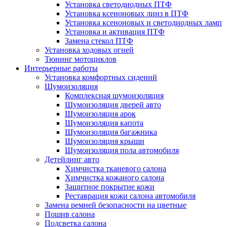
Установка светодиодных ПТФ
Установка ксеноновых линз в ПТФ
Установка ксеноновых и светодиодных ламп
Установка и активация ПТФ
Замена стекол ПТФ
Установка ходовых огней
Тюнинг мотоциклов
Интерьерные работы
Установка комфортных сидений
Шумоизоляция
Комплексная шумоизоляция
Шумоизоляция дверей авто
Шумоизоляция арок
Шумоизоляция капота
Шумоизоляция багажника
Шумоизоляция крыши
Шумоизоляция пола автомобиля
Детейлинг авто
Химчистка тканевого салона
Химчистка кожаного салона
Защитное покрытие кожи
Реставрация кожи салона автомобиля
Замена ремней безопасности на цветные
Пошив салона
Подсветка салона