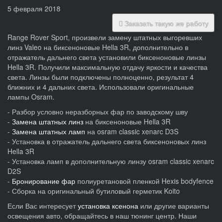
5 февраля 2018
Заказать такую же работу
Range Rover Sport, произвели замену штатных выгоревших
линз Valeo на биксеноновые Hella 3R, дополнительно в
отражатель дальнего света установили биксеноновые линзы
Hella 3R. Получили максимальную отдачу яркости и качества
света. Линзы были подключены полноценно, результат 4
ближних и 4 дальних света. Использовали оригинальные
лампы Osram.
- Разбор условно неразборных фар по заводскому шву
-
Замена штатных линз
на биксеноновые Hella 3R
-
Замена штатных ламп
на osram classic xenarc D3S
- Установка в отражатель дальнего света биксеноновых линз
Hella 3R
- Установка ламп в дополнительную линзу osram classic xenarc
D2S
-
Бронирование фар
полиуретановой пленкой Hexis bodyfence
- Сборка на оригинальный бутиловый герметик Koito
Если Вас интересует
установка ксенона
или другие варианты
освещения авто, обращайтесь в наш тюнинг центр. Наши