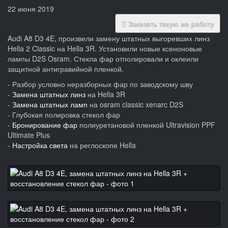
22 июня 2019
Заказать такую же работу
Audi A8 D3 4E, произвели замену штатных выгоревших линз
Hella 2 Classic на Hella 3R. Установили новые ксеноновые
лампы D2S Osram. Стекла фар отполировали и оклеили
защитной антигравийной пленкой.
- Разбор условно неразборных фар по заводскому шву
-
Замена штатных линз
на Hella 3R
-
Замена штатных ламп
на osram classic xenarc D2S
- Глубокая полировка стекол фар
-
Бронирование фар
полиуретановой пленкой Ultravision PPF
Ultimate Plus
-
Настройка света
на реглоскопе Hella