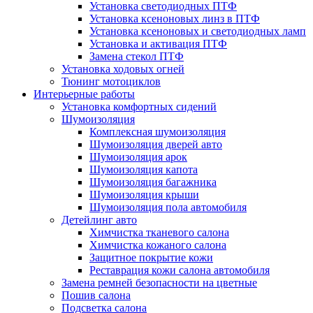
Установка светодиодных ПТФ
Установка ксеноновых линз в ПТФ
Установка ксеноновых и светодиодных ламп
Установка и активация ПТФ
Замена стекол ПТФ
Установка ходовых огней
Тюнинг мотоциклов
Интерьерные работы
Установка комфортных сидений
Шумоизоляция
Комплексная шумоизоляция
Шумоизоляция дверей авто
Шумоизоляция арок
Шумоизоляция капота
Шумоизоляция багажника
Шумоизоляция крыши
Шумоизоляция пола автомобиля
Детейлинг авто
Химчистка тканевого салона
Химчистка кожаного салона
Защитное покрытие кожи
Реставрация кожи салона автомобиля
Замена ремней безопасности на цветные
Пошив салона
Подсветка салона