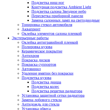
Подсветка ниш ног
Контурная подсветка Ambient Light
Подсветка салона Звездное небо
Пересветка приборной панели
Замена салонных ламп на светодиодные
Тонировка стекол автомобиля
Аквапринт
Оклейка элементов салона пленкой
Экстерьерные работы
Оклейка антигравийной пленкой
Полировка кузова
Керамическое покрытие
Антихром
Покраска дисков
Покраска суппортов
Автовинил
Удаление вмятин без покраски
Подсветка кузова
Подсветка днища
Подсветка колес
Подсветка решетки радиатора
Установка защитной сетки радиатора
Замена лобового стекла
Антидождь для стекла
Установка обвеса