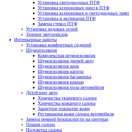
Установка светодиодных ПТФ
Установка ксеноновых линз в ПТФ
Установка ксеноновых и светодиодных ламп
Установка и активация ПТФ
Замена стекол ПТФ
Установка ходовых огней
Тюнинг мотоциклов
Интерьерные работы
Установка комфортных сидений
Шумоизоляция
Комплексная шумоизоляция
Шумоизоляция дверей авто
Шумоизоляция арок
Шумоизоляция капота
Шумоизоляция багажника
Шумоизоляция крыши
Шумоизоляция пола автомобиля
Детейлинг авто
Химчистка тканевого салона
Химчистка кожаного салона
Защитное покрытие кожи
Реставрация кожи салона автомобиля
Замена ремней безопасности на цветные
Пошив салона
Подсветка салона