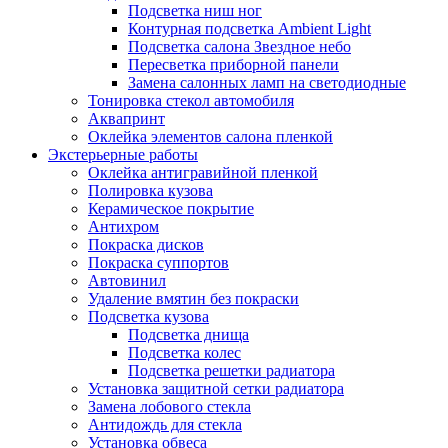
Подсветка ниш ног
Контурная подсветка Ambient Light
Подсветка салона Звездное небо
Пересветка приборной панели
Замена салонных ламп на светодиодные
Тонировка стекол автомобиля
Аквапринт
Оклейка элементов салона пленкой
Экстерьерные работы
Оклейка антигравийной пленкой
Полировка кузова
Керамическое покрытие
Антихром
Покраска дисков
Покраска суппортов
Автовинил
Удаление вмятин без покраски
Подсветка кузова
Подсветка днища
Подсветка колес
Подсветка решетки радиатора
Установка защитной сетки радиатора
Замена лобового стекла
Антидождь для стекла
Установка обвеса