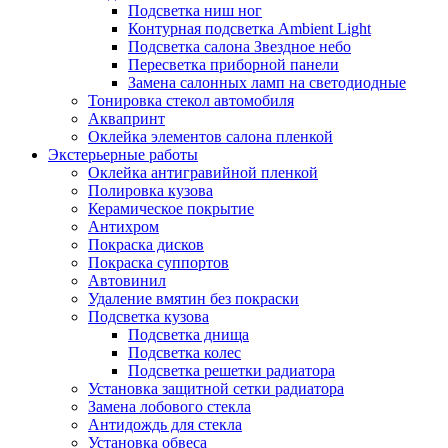
Подсветка ниш ног
Контурная подсветка Ambient Light
Подсветка салона Звездное небо
Пересветка приборной панели
Замена салонных ламп на светодиодные
Тонировка стекол автомобиля
Аквапринт
Оклейка элементов салона пленкой
Экстерьерные работы
Оклейка антигравийной пленкой
Полировка кузова
Керамическое покрытие
Антихром
Покраска дисков
Покраска суппортов
Автовинил
Удаление вмятин без покраски
Подсветка кузова
Подсветка днища
Подсветка колес
Подсветка решетки радиатора
Установка защитной сетки радиатора
Замена лобового стекла
Антидождь для стекла
Установка обвеса