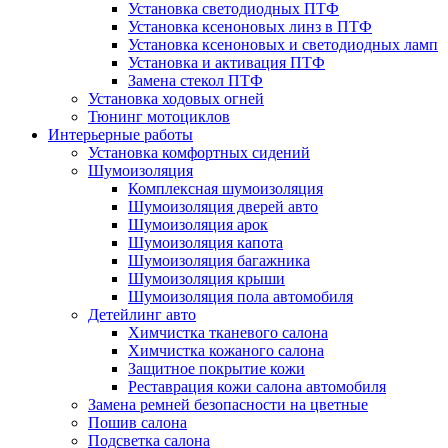
Установка светодиодных ПТФ
Установка ксеноновых линз в ПТФ
Установка ксеноновых и светодиодных ламп
Установка и активация ПТФ
Замена стекол ПТФ
Установка ходовых огней
Тюнинг мотоциклов
Интерьерные работы
Установка комфортных сидений
Шумоизоляция
Комплексная шумоизоляция
Шумоизоляция дверей авто
Шумоизоляция арок
Шумоизоляция капота
Шумоизоляция багажника
Шумоизоляция крыши
Шумоизоляция пола автомобиля
Детейлинг авто
Химчистка тканевого салона
Химчистка кожаного салона
Защитное покрытие кожи
Реставрация кожи салона автомобиля
Замена ремней безопасности на цветные
Пошив салона
Подсветка салона