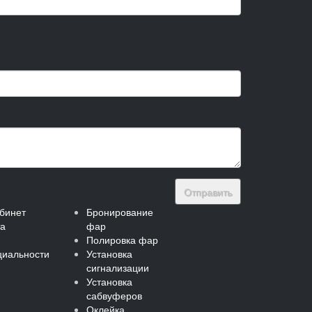
Отправить
бинет
Бронирование
та
фар
Полировка фар
иальности
Установка
сигнализации
Установка
сабвуферов
Оклейка