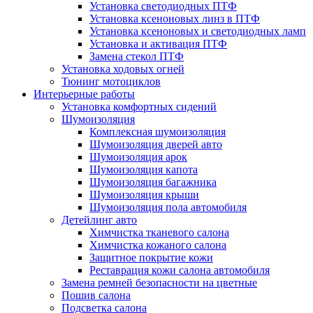
Установка светодиодных ПТФ
Установка ксеноновых линз в ПТФ
Установка ксеноновых и светодиодных ламп
Установка и активация ПТФ
Замена стекол ПТФ
Установка ходовых огней
Тюнинг мотоциклов
Интерьерные работы
Установка комфортных сидений
Шумоизоляция
Комплексная шумоизоляция
Шумоизоляция дверей авто
Шумоизоляция арок
Шумоизоляция капота
Шумоизоляция багажника
Шумоизоляция крыши
Шумоизоляция пола автомобиля
Детейлинг авто
Химчистка тканевого салона
Химчистка кожаного салона
Защитное покрытие кожи
Реставрация кожи салона автомобиля
Замена ремней безопасности на цветные
Пошив салона
Подсветка салона