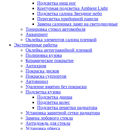
Подсветка ниш ног
Контурная подсветка Ambient Light
Подсветка салона Звездное небо
Пересветка приборной панели
Замена салонных ламп на светодиодные
Тонировка стекол автомобиля
Аквапринт
Оклейка элементов салона пленкой
Экстерьерные работы
Оклейка антигравийной пленкой
Полировка кузова
Керамическое покрытие
Антихром
Покраска дисков
Покраска суппортов
Автовинил
Удаление вмятин без покраски
Подсветка кузова
Подсветка днища
Подсветка колес
Подсветка решетки радиатора
Установка защитной сетки радиатора
Замена лобового стекла
Антидождь для стекла
Установка обвеса