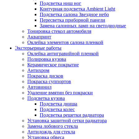
Подсветка ниш ног
Контурная подсветка Ambient Light
Подсветка салона Звездное небо
Пересветка приборной панели
Замена салонных ламп на светодиодные
Тонировка стекол автомобиля
Аквапринт
Оклейка элементов салона пленкой
Экстерьерные работы
Оклейка антигравийной пленкой
Полировка кузова
Керамическое покрытие
Антихром
Покраска дисков
Покраска суппортов
Автовинил
Удаление вмятин без покраски
Подсветка кузова
Подсветка днища
Подсветка колес
Подсветка решетки радиатора
Установка защитной сетки радиатора
Замена лобового стекла
Антидождь для стекла
Установка обвеса