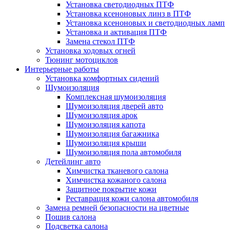
Установка светодиодных ПТФ
Установка ксеноновых линз в ПТФ
Установка ксеноновых и светодиодных ламп
Установка и активация ПТФ
Замена стекол ПТФ
Установка ходовых огней
Тюнинг мотоциклов
Интерьерные работы
Установка комфортных сидений
Шумоизоляция
Комплексная шумоизоляция
Шумоизоляция дверей авто
Шумоизоляция арок
Шумоизоляция капота
Шумоизоляция багажника
Шумоизоляция крыши
Шумоизоляция пола автомобиля
Детейлинг авто
Химчистка тканевого салона
Химчистка кожаного салона
Защитное покрытие кожи
Реставрация кожи салона автомобиля
Замена ремней безопасности на цветные
Пошив салона
Подсветка салона