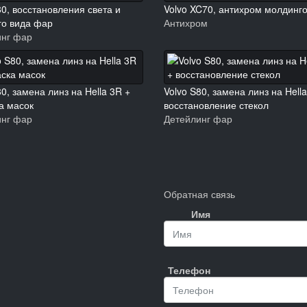
80, восстановления света и
Volvo XC70, антихром молдинго
го вида фар
Антихром
инг фар
80, замена линз на Hella 3R +
Volvo S80, замена линз на Hell
а масок
восстановление стекол
инг фар
Детейлинг фар
Обратная связь
Имя
Телефон