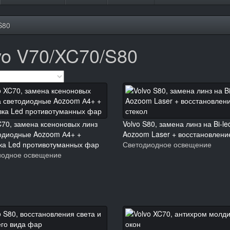
S80
vo V70/XC70/S80
C70, замена ксеноновых линз
Volvo S80, замена линз на Bi-le
одиодные Aozoom А4+ +
Aozoom Laser + восстановлени
ка Led противотуманных фар
Светодиодное освещение
иодное освещение