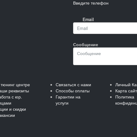
Введите телефон
Email
Сообщение
 тюнинг центре
Связаться с нами
Личный Ка
аши реквизиты
Способы оплаты
Карта сай
абота с юр.
Гарантии на
Политика
ицами
услуги
конфиденц
кции и скидки
акансии