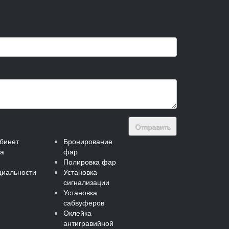
Отправить
бинет
Бронирование
та
фар
Полировка фар
иальности
Установка
сигнализации
Установка
сабвуферов
Оклейка
антигравийной