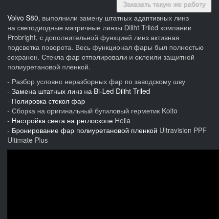
Заказать такую же работу
Volvo S80
, выполнили замену штатных адаптивных линз
на светодиодные матричные линзы Diliht Triled компании
Probright, с дополнительной функцией линз активная
подсветка поворота. Весь функционал фары был полностью
сохранен. Стекла фар отполировали и оклеили защитной
полиуретановой пленкой.
- Разбор условно неразборных фар по заводскому шву
-
Замена штатных линз на Bi-Led Diliht Triled
-
Полировка стекол фар
- Сборка на оригинальный бутиловый герметик Koito
-
Настройка света на реглоскопе
Hella
-
Бронирование фар полиуретановой пленкой
Ultravision PPF
Ultimate Plus