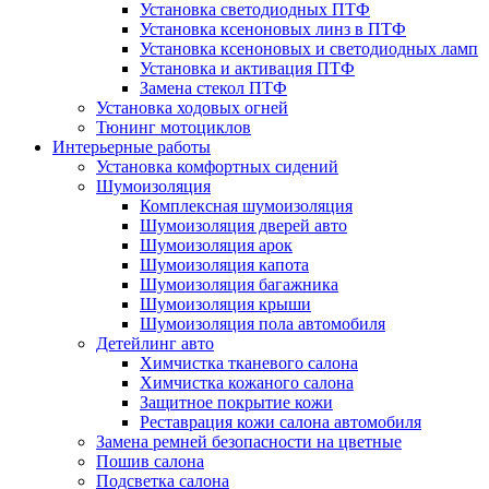
Установка светодиодных ПТФ
Установка ксеноновых линз в ПТФ
Установка ксеноновых и светодиодных ламп
Установка и активация ПТФ
Замена стекол ПТФ
Установка ходовых огней
Тюнинг мотоциклов
Интерьерные работы
Установка комфортных сидений
Шумоизоляция
Комплексная шумоизоляция
Шумоизоляция дверей авто
Шумоизоляция арок
Шумоизоляция капота
Шумоизоляция багажника
Шумоизоляция крыши
Шумоизоляция пола автомобиля
Детейлинг авто
Химчистка тканевого салона
Химчистка кожаного салона
Защитное покрытие кожи
Реставрация кожи салона автомобиля
Замена ремней безопасности на цветные
Пошив салона
Подсветка салона