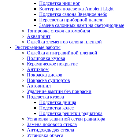
Подсветка ниш ног
Контурная подсветка Ambient Light
Подсветка салона Звездное небо
Пересветка приборной панели
Замена салонных ламп на светодиодные
Тонировка стекол автомобиля
Аквапринт
Оклейка элементов салона пленкой
Экстерьерные работы
Оклейка антигравийной пленкой
Полировка кузова
Керамическое покрытие
Антихром
Покраска дисков
Покраска суппортов
Автовинил
Удаление вмятин без покраски
Подсветка кузова
Подсветка днища
Подсветка колес
Подсветка решетки радиатора
Установка защитной сетки радиатора
Замена лобового стекла
Антидождь для стекла
Установка обвеса