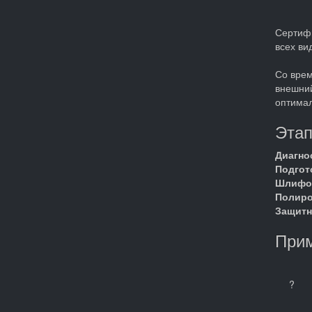
Сертиф
всех ви
Со врем
внешний
оптимал
Эта
Диагно
Подгот
Шлифо
Полиро
Защитн
Прим
?