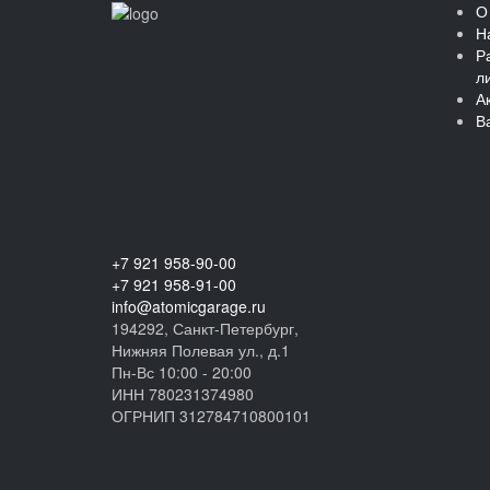
О
Н
Р
л
А
В
+7 921 958-90-00
+7 921 958-91-00
info@atomicgarage.ru
194292, Санкт-Петербург,
Нижняя Полевая ул., д.1
Пн-Вс 10:00 - 20:00
ИНН 780231374980
ОГРНИП 312784710800101