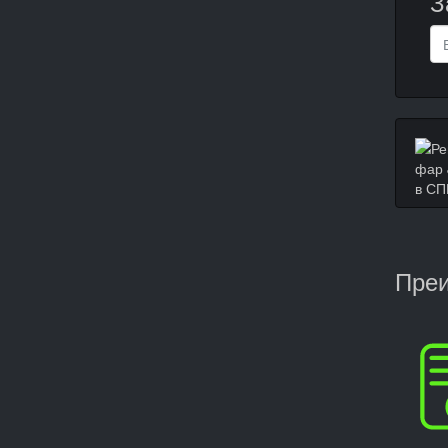
З
Преи