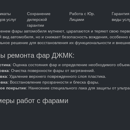
икаты
Сохранение
Работа с Юр.
Гарантия
дов услуг
дилерской
Лицами
виды усл
гарантии
енем фары автомобиля мутнеют, царапаются и теряют свою первон
 вид автомобиля, но и снижает безопасность вождения, особенно 
ьное решение для восстановления их функциональности и внешне
пы ремонта фар ДЖМК:
стика
: Оценка состояния фар и определение необходимого объема
овка
: Очистка поверхности фары от загрязнений.
вка
: Удаление верхнего поврежденного слоя пластика.
вка
: Восстановление прозрачности и блеска фары.
ое покрытие
: Нанесение специального лака для защиты от ультр
еры работ с фарами