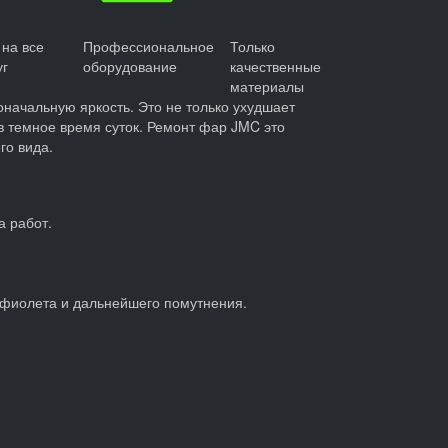
 на все
Профессиональное
Только
уг
оборудование
качественные
материалы
ачальную яркость. Это не только ухудшает
в темное время суток. Ремонт фар JMC это
го вида.
 работ.
афиолета и дальнейшего помутнения.