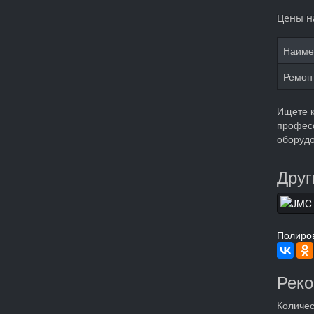
Цены н
Наиме
Ремон
Ищете к
професс
оборудо
Друг
Полиро
Рек
Количес