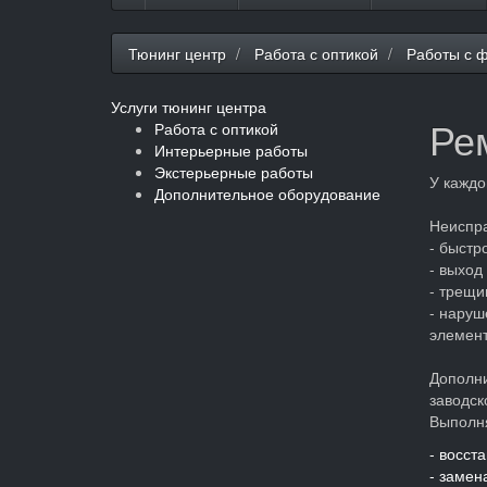
Тюнинг центр
Работа с оптикой
Работы с 
Услуги тюнинг центра
Ре
Работа с оптикой
Интерьерные работы
Экстерьерные работы
У каждо
Дополнительное оборудование
Неиспр
- быстр
- выход
- трещи
- наруш
элемент
Дополни
заводск
Выполня
- восст
- замен