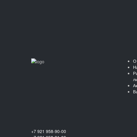
О
Н
Р
л
А
В
+7 921 958-90-00