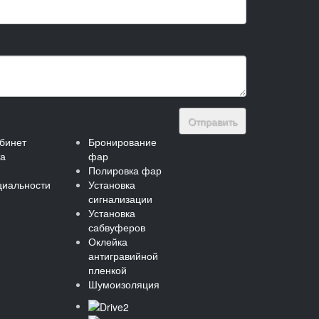
Отправить
бинет
Бронирование
та
фар
Полировка фар
иальности
Установка
сигнализации
Установка
сабвуферов
Оклейка
антигравийной
пленкой
Шумоизоляция