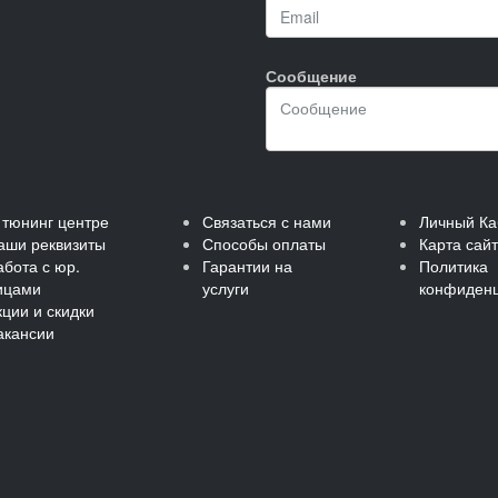
Сообщение
 тюнинг центре
Связаться с нами
Личный Ка
аши реквизиты
Способы оплаты
Карта сай
абота с юр.
Гарантии на
Политика
ицами
услуги
конфиденц
кции и скидки
акансии