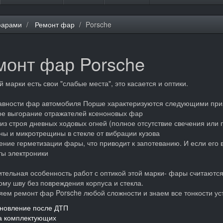
фарами
Ремонт фар
Porsche
монт фар Porsche
й марки есть свои "слабые места", это касается и оптики.
авности фар автомобиля Порше характеризуются следующими при
ое выгорание отражателей ксеноновых фар
 из строя дневных ходовых огней (полное отсутствие свечения или
ны и микротрещины в стекле от вибрации кузова
ение герметизации фары, что приводит к запотеванию. И если его в
ы электроники
тельная особенность работ с оптикой этой марки- фары считают
ому шву без повреждения корпуса и стекла.
ем ремонт фар Porsche любой сложности и знаем все тонкости уст
ановление после ДТП
а комплектующих