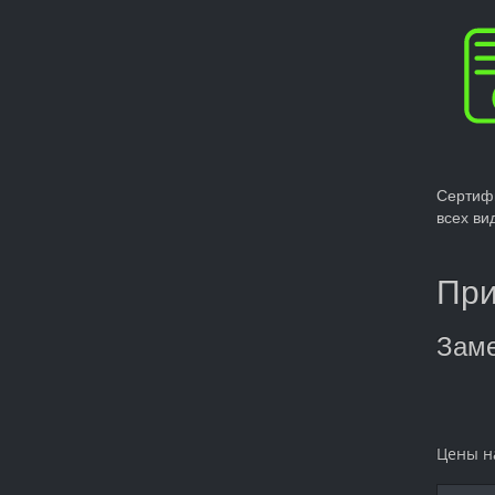
Сертиф
всех ви
При
Заме
Цены н