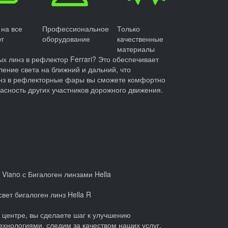
 на все
Профессиональное
Только
уг
оборудование
качественные
материалы
ых линз в рефлектор Ferrari? Это обеспечивает
ление света на ближний и дальний, что
линз в рефлекторные фары вы сможете комфортно
пасность других участников дорожного движения.
 Viano с Бигалоген линзами Hella
вет бигалоген линз Hella R
 центре, вы сделаете шаг к улучшению
хнологиями, следим за качеством наших услуг.