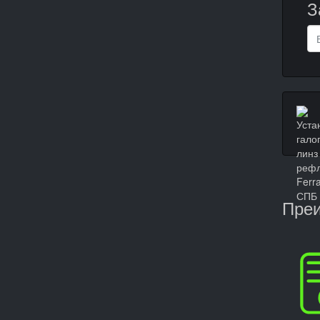
З
Преи