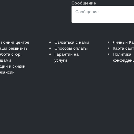
Сообщение
 тюнинг центре
Связаться с нами
Личный Ка
аши реквизиты
Способы оплаты
Карта сай
абота с юр.
Гарантии на
Политика
ицами
услуги
конфиденц
кции и скидки
акансии