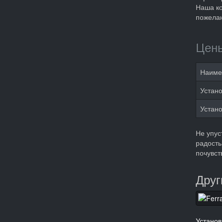
Наша ко
пожелан
Цены
Наиме
Устано
Устано
Не упус
радость
почувст
Друг
Установ