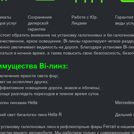
икаты
Сохранение
Работа с Юр.
Гарантия
дов услуг
дилерской
Лицами
виды усл
гарантии
стоит обратить внимание на установку галогеновых и би-галогенов
ачественное, яркое освещение. Bi-линзы гарантируют четкое разде
енно увеличивает видимость на дороге. Благодаря установке Bi-
гаться в ночное время, а также повысить свою безопасность, безо
имущества Bi-линз:
величение яркости света фар;
вет не ослепляет других;
ффективное освещение дороги, знаков и обочины;
роще разглядеть переходов в темное время суток.
оген линзами Hella
Mercedes
ий свет бигалоген линз Hella R
Дальний с
 установку галогеновых линз в рефлекторные фары Ferrari в нашем
ристик вашего автомобиля. Мы работаем только с современными те