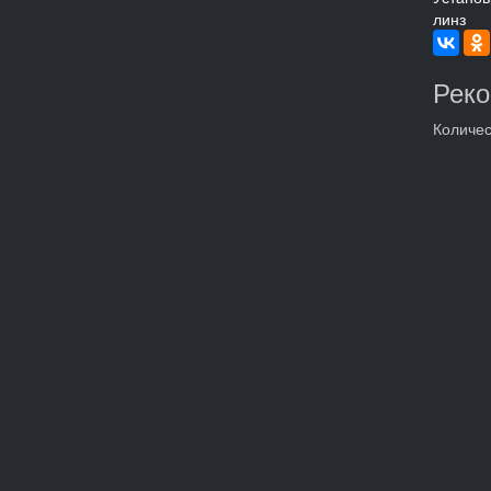
линз
Рек
Количес