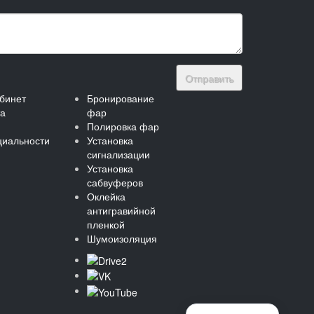
Отправить
бинет
Бронирование
та
фар
Полировка фар
иальности
Установка
сигнализации
Установка
сабвуферов
Оклейка
антигравийной
пленкой
Шумоизоляция