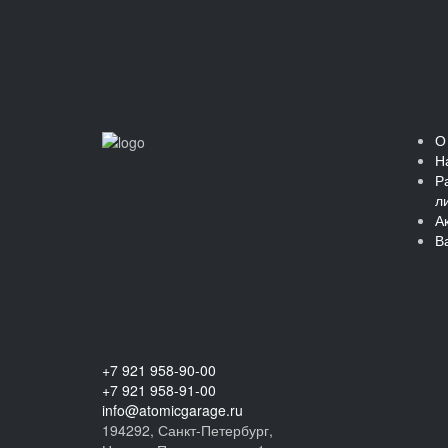
О
Н
Р
л
А
В
+7 921 958-90-00
+7 921 958-91-00
info@atomicgarage.ru
194292, Санкт-Петербург,