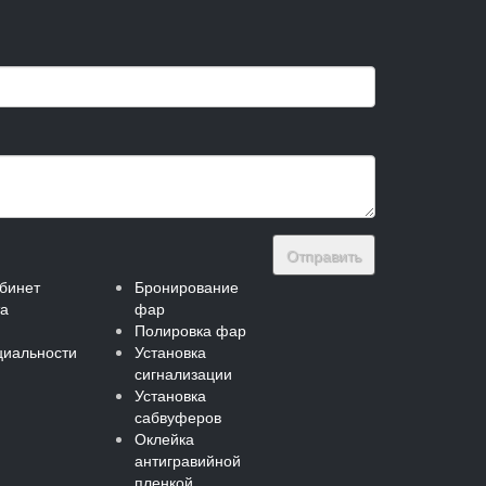
Отправить
бинет
Бронирование
та
фар
Полировка фар
иальности
Установка
сигнализации
Установка
сабвуферов
Оклейка
антигравийной
пленкой