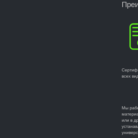
Преи
Сертиф
всех ви
Мы рабо
материа
или в д
устанав
универс