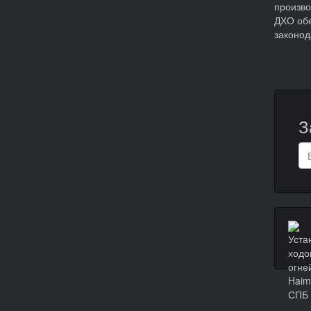
произво
ДХО обе
законод
З