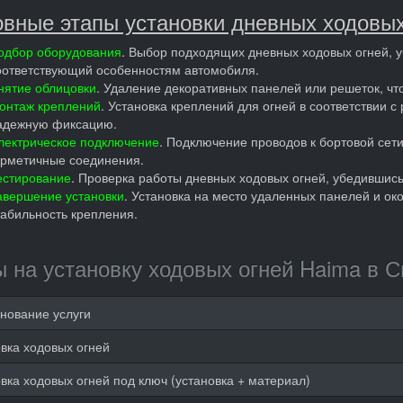
вные этапы установки дневных ходовых
одбор оборудования
. Выбор подходящих дневных ходовых огней, уч
оответствующий особенностям автомобиля.
нятие облицовки
. Удаление декоративных панелей или решеток, что
онтаж креплений
. Установка креплений для огней в соответствии 
адежную фиксацию.
лектрическое подключение
. Подключение проводов к бортовой сет
ерметичные соединения.
естирование
. Проверка работы дневных ходовых огней, убедившись,
авершение установки
. Установка на место удаленных панелей и ок
табильность крепления.
 на установку ходовых огней Haima в С
нование услуги
вка ходовых огней
вка ходовых огней под ключ (установка + материал)