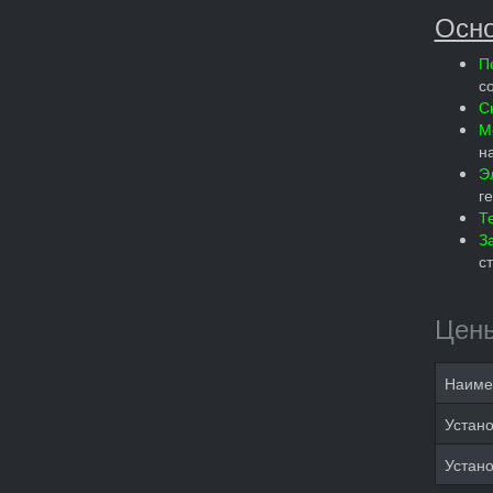
Осно
П
с
С
М
н
Э
г
Т
З
с
Цены
Наиме
Устано
Устано