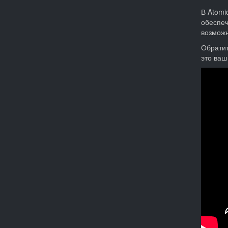
В Atomi
обеспеч
возможн
Обратит
это ваш