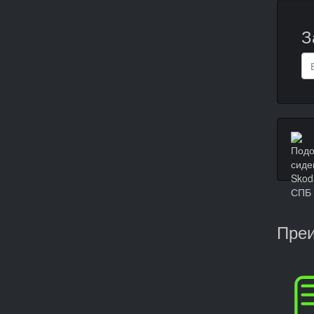
З
Преи