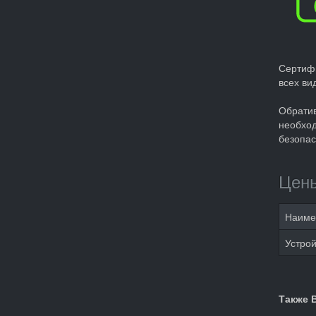
Сертиф
всех ви
Обрати
необход
безопас
Цены
Наиме
Устрой
Также 