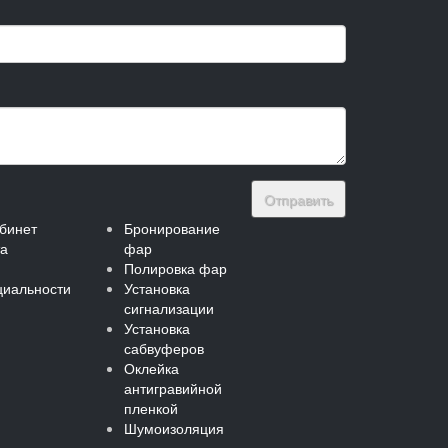
Отправить
бинет
Бронирование
та
фар
Полировка фар
иальности
Установка
сигнализации
Установка
сабвуферов
Оклейка
антигравийной
пленкой
Шумоизоляция