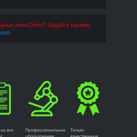
одных линз Chery? Задайте нашему
gram
 на все
Профессиональное
Только
уг
оборудование
качественные