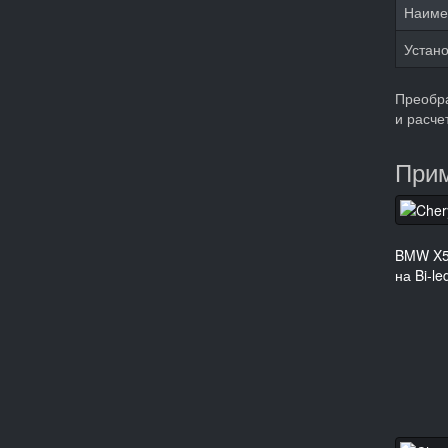
Наиме
Устано
Преобра
и расче
Прим
BMW X5 
на Bi-le