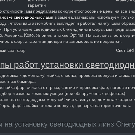
гарантии
о стоимости: мы предлагаем конкурентоспособные цены на все виды 
ановке светодиодных ламп
в замен штатных мы используем только
оды, чтобы ваш автомобиль выглядел и работал наилучшим образ
и. При установке светодиодных биленд линз в фары, мы предлага
o, Америка, Koito, Япония, а также Optima. На все линзы есть се
чность фар, а гарантия дилера на автомобиль не прервется.
ый свет фар
Свет Led
пы работ установки светодиодн
одготовка к демонтажу: мойка, очистка, проверка корпуса и стекол 
емонтаж бампера.
аспайка фар: очистка от грязи, снятие и проверка фар, нагрев в пе
одбор и замена комплектующих (при обнаруженных дефектах).
становка светодиодных модулей: чистка изнутри, демонтаж старых 
борка фар: запайка стекла и корпуса, проверка на герметичность.
 на установку светодиодных линз Chery