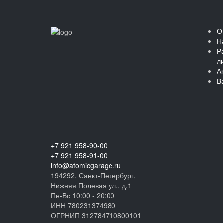
О
Н
Р
л
А
В
+7 921 958-90-00
+7 921 958-91-00
info@atomicgarage.ru
194292, Санкт-Петербург,
Нижняя Полевая ул., д.1
Пн-Вс 10:00 - 20:00
ИНН 780231374980
ОГРНИП 312784710800101