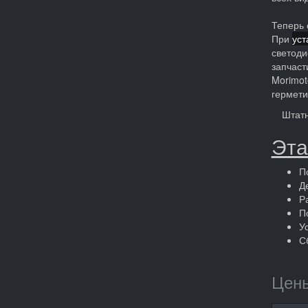
Теперь 
При
уст
светоди
запчаст
Morimot
гермети
Штатн
Эта
П
Д
Р
П
У
С
Цены