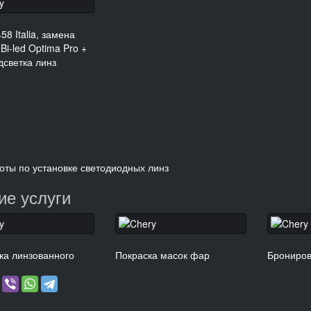
458 Italia, замена
Bi-led Optima Pro +
светка линз
оты по установке светодиодных линз
ие услуги
ка линзованного
Покраска масок фар
Брониро