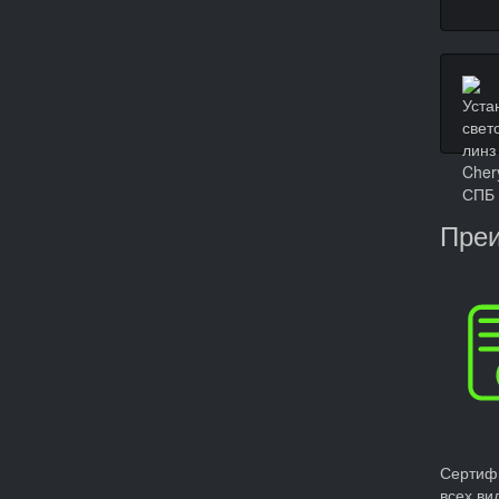
Преи
Сертиф
всех ви