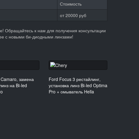
Стоимость
от 20000 руб
е! Обращайтесь к нам для получения консультации
нее с новыми би-диодными линзами!
t Camaro, замена
Ford Focus 3 рестайлинг,
инз на Bi-led
установка линз Bi-led Optima
ro
Pro + омыватель Hella