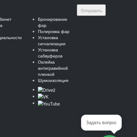
Отправить
бинет
Бронирование
та
фар
Полировка фар
иальности
Установка
сигнализации
Установка
сабвуферов
Оклейка
антигравийной
пленкой
Шумоизоляция
Задать вопрос