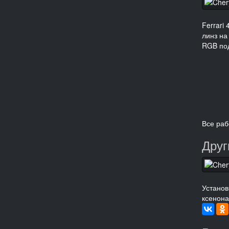
Ferrari 
линз на 
RGB под
Все раб
Друг
Установ
ксенона