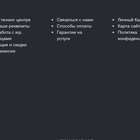
 тюнинг центре
Связаться с нами
Личный Ка
аши реквизиты
Способы оплаты
Карта сай
абота с юр.
Гарантии на
Политика
ицами
услуги
конфиденц
кции и скидки
акансии