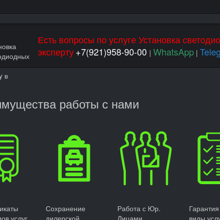
Есть вопросы по услуге Установка светоди
эксперту
+7(921)958-90-00
WhatsApp
Tele
|
|
мущества работы с нами
икаты
Сохранение
Работа с Юр.
Гарантия
дов услуг
дилерской
Лицами
виды усл