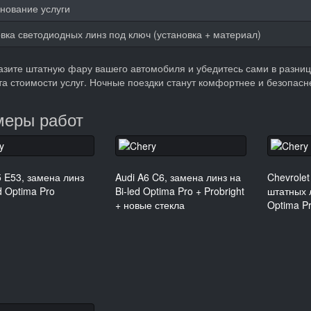
нование услуги
вка светодиодных линз под ключ (установка + материал)
зите штатную фару вашего автомобиля и убедитесь сами в разниц
та стоимости услуг. Ночные поездки станут комфортнее и безопас
еры работ
E53, замена линз
Audi A6 C6, замена линз на
Chevrole
d Optima Pro
Bi-led Optima Pro + Probright
штатных л
+ новые стекла
Optima P